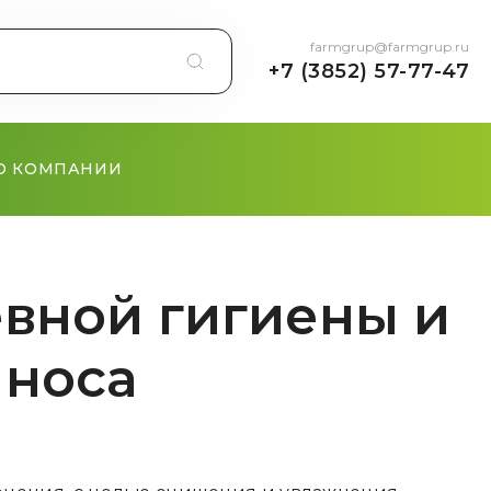
farmgrup@farmgrup.ru
+7 (3852) 57-77-47
О КОМПАНИИ
евной гигиены и
 носа