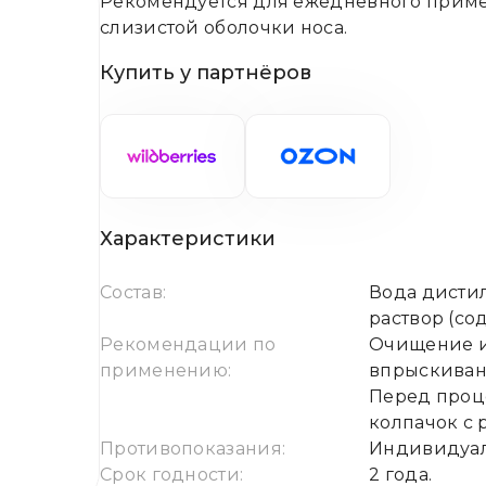
Рекомендуется для ежедневного приме
слизистой оболочки носа.
Купить у партнёров
Характеристики
Состав:
Вода дистил
раствор (сод
Рекомендации по
Очищение и
применению:
впрыскивани
Перед проц
колпачок с 
Противопоказания:
Индивидуал
Срок годности:
2 года.