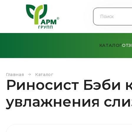
КАТАЛОГ
ОТ
Главная
Каталог
Риносист Бэби 
увлажнения сли