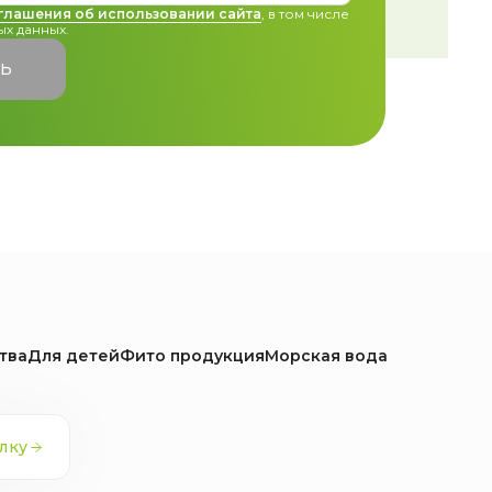
глашения об использовании сайта
, в том числе
х данных.
ТЬ
тва
Для детей
Фито продукция
Морская вода
лку