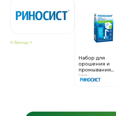
К бренду
Набор для
орошения и
промывания
Саше
полости носа 
детей и взрос
флаконом 300 
саше-пакет 2 