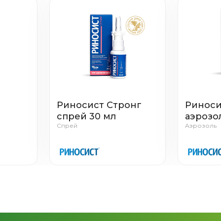
Риносист Стронг
Риноси
спрей 30 мл
аэрозол
Спрей
Аэрозоль
для
лых с
мл,
гр №30