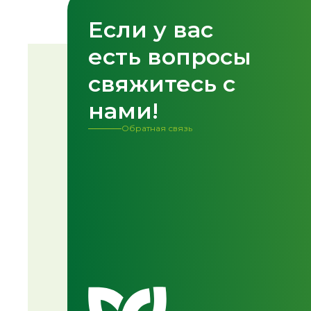
Если у вас
Спасибо!
есть вопросы
Форма успешно о
свяжитесь с
нами!
Обратная связь