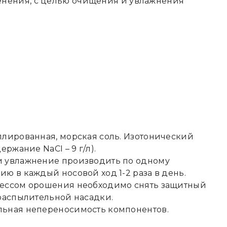
нения, с целью очищения и увлажнения
лированная, морская соль. Изотонический
ержание NaCI – 9 г/л).
 увлажнение производить по одному
ю в каждый носовой ход 1-2 раза в день.
ессом орошения необходимо снять защитный
распылительной насадки.
ьная непереносимость компонентов.