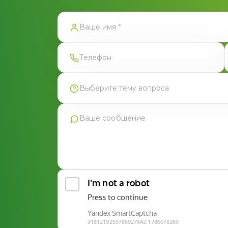
тправлена
Выберите тему вопроса
Продукция Фармгрупп
Производство под СТМ
Контрактное производство
Общая консультация по сотрудничеству
Другие вопросы