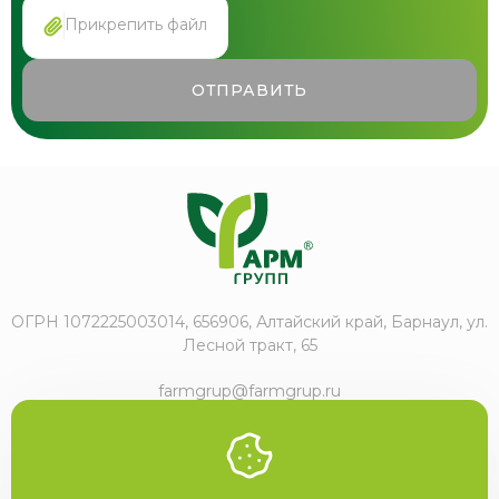
Прикрепить файл
ОТПРАВИТЬ
ОГРН 1072225003014, 656906, Алтайский край, Барнаул, ул.
Лесной тракт, 65
farmgrup@farmgrup.ru
+7 (3852) 57-77-47