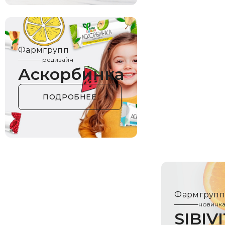
Фармгрупп
редизайн
Аскорбинка
ПОДРОБНЕЕ
Фармгруп
новинк
SIBIV