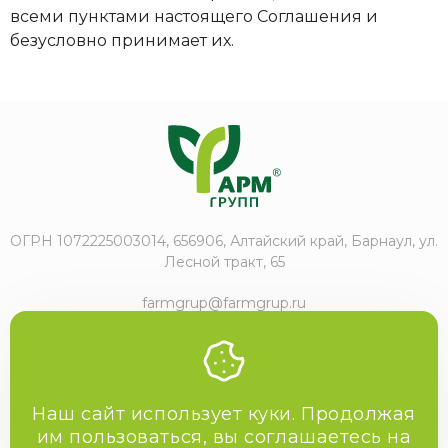
вceми пyнктaми нacтoящeгo Coглaшeния и
бeзycлoвнo пpинимaeт их.
ОГРН 1072225003014, 656906, Алтайский край, Барнаул, ул.
Лесной тракт, 65
farmgrup@farmgrup.ru
+7 (3852) 57-77-47
Наш сайт использует куки. Продолжая
им пользоваться, вы соглашаетесь на