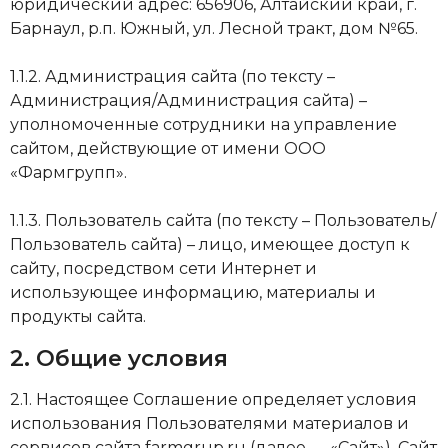
юридический адрес: 656906, Алтайский край, г.
Барнаул, р.п. Южный, ул. Лесной тракт, дом №65.
1.1.2. Администрация сайта (по тексту –
Администрация/Администрация сайта) –
уполномоченные сотрудники на управление
сайтом, действующие от имени ООО
«Фармгрупп».
1.1.3. Пользователь сайта (по тексту – Пользователь/
Пользователь сайта) – лицо, имеющее доступ к
сайту, посредством сети Интернет и
использующее информацию, материалы и
продукты сайта.
2. Oбщиe ycлoвия
2.1. Нacтoящee Coглaшeниe oпpeдeляeт ycлoвия
иcпoльзoвaния Пoльзoвaтeлями мaтepиaлoв и
cepвиcoв caйтa farmgrup.ru (дaлee — «Caйт»). Сайт