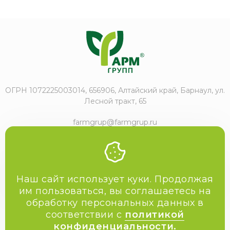
ОГРН 1072225003014, 656906, Алтайский край, Барнаул, ул.
Лесной тракт, 65
farmgrup@farmgrup.ru
+7 (3852) 57-77-47
Наш сайт использует куки. Продолжая
им пользоваться, вы соглашаетесь на
обработку персональных данных в
2009-2026 Фармгрупп
соответствии с
политикой
Политика конфиденциальности
конфиденциальности.