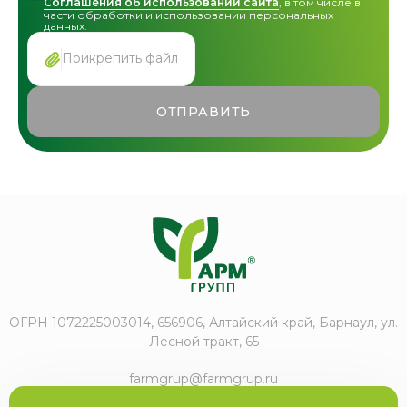
Соглашения об использовании сайта
, в том числе в
части обработки и использовании персональных
данных.
Прикрепить файл
ОТПРАВИТЬ
ОГРН 1072225003014, 656906, Алтайский край, Барнаул, ул.
Лесной тракт, 65
farmgrup@farmgrup.ru