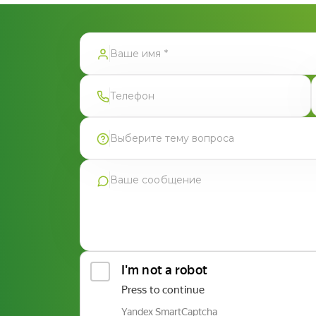
тправлена
Выберите тему вопроса
Продукция Фармгрупп
Производство под СТМ
Контрактное производство
Общая консультация по сотрудничеству
Другие вопросы