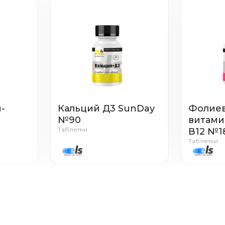
-
Кальций Д3 SunDay
Фолиев
№90
витами
Таблетки
В12 №1
Таблетки