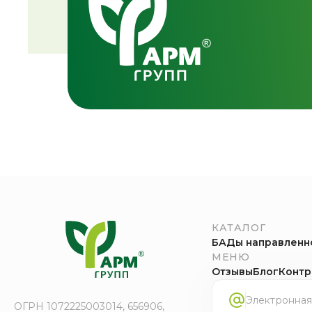
КАТАЛОГ
БАДы направленн
МЕНЮ
Отзывы
Блог
Контр
ОГРН 1072225003014, 656906,