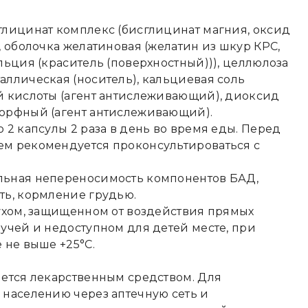
глицинат комплекс (бисглицинат магния, оксид
, оболочка желатиновая (желатин из шкур КРС,
льция (краситель (поверхностный))), целлюлоза
ллическая (носитель), кальциевая соль
й кислоты (агент антислеживающий), диоксид
орфный (агент антислеживающий).
 2 капсулы 2 раза в день во время еды. Перед
м рекомендуется проконсультироваться с
ьная непереносимость компонентов БАД,
ть, кормление грудью.
ухом, защищенном от воздействия прямых
учей и недоступном для детей месте, при
 не выше +25°С.
ется лекарственным средством. Для
населению через аптечную сеть и