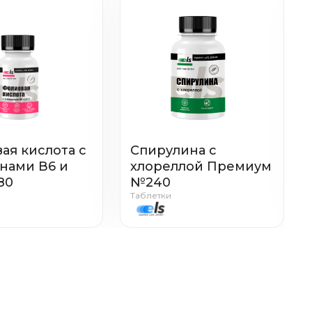
ая кислота с
Спирулина с
нами В6 и
хлореллой Премиум
80
№240
Таблетки