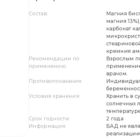
Состав:
Магния бис
магния 13%)
карбонат ка
микрокриста
стеариново
кремния ам
Рекомендации по
Взрослым по
применению:
применение
врачом.
Противопоказания:
Индивидуал
беременнос
Условия хранения:
Хранить в с
солнечных л
температуре
Срок годности:
2 года
Информация:
БАД не явля
реализации 