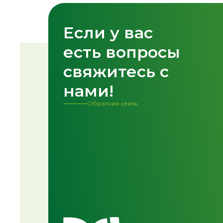
Если у вас
Спасибо!
есть вопросы
Форма успешно о
свяжитесь с
нами!
Обратная связь