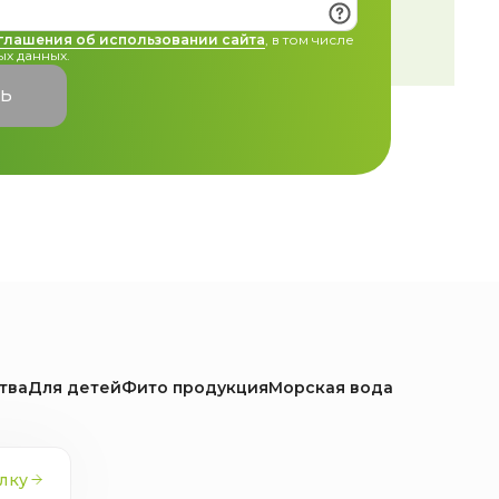
глашения об использовании сайта
, в том числе
х данных.
ТЬ
тва
Для детей
Фито продукция
Морская вода
лку