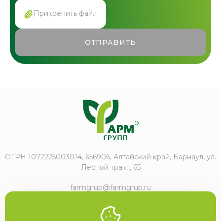
Прикрепить файл
ОТПРАВИТЬ
ОГРН 1072225003014, 656906, Алтайский край, Барнаул, ул.
Лесной тракт, 65
farmgrup@farmgrup.ru
+7 (3852) 57-77-47