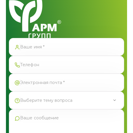
Спасибо!
Форма успешно отправлена
Выберите тему вопроса
Продукция Фармгрупп
Производство под СТМ
Контрактное производство