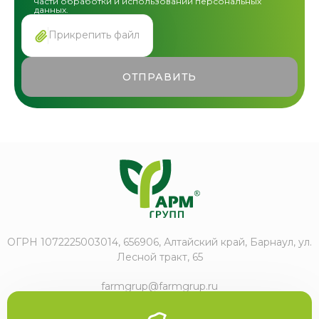
части обработки и использовании персональных
данных.
Прикрепить файл
ОТПРАВИТЬ
ОГРН 1072225003014, 656906, Алтайский край, Барнаул, ул.
Лесной тракт, 65
farmgrup@farmgrup.ru
+7 (3852) 57-77-47