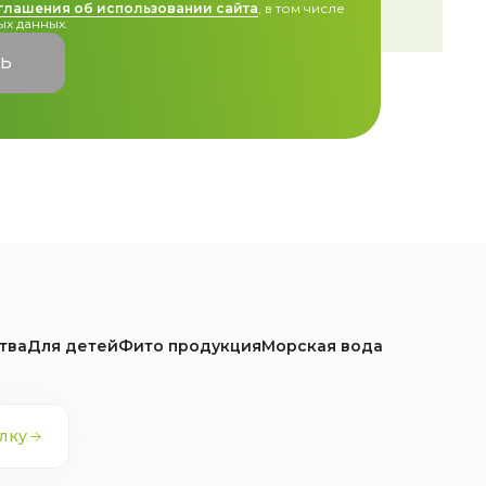
глашения об использовании сайта
, в том числе
х данных.
ТЬ
тва
Для детей
Фито продукция
Морская вода
лку