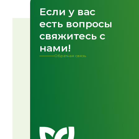
Если у вас
Спасибо!
есть вопросы
Форма успешно о
свяжитесь с
нами!
Обратная связь