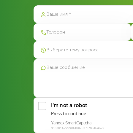
тправлена
Выберите тему вопроса
Продукция Фармгрупп
Производство под СТМ
Контрактное производство
Общая консультация по сотрудничеству
Другие вопросы