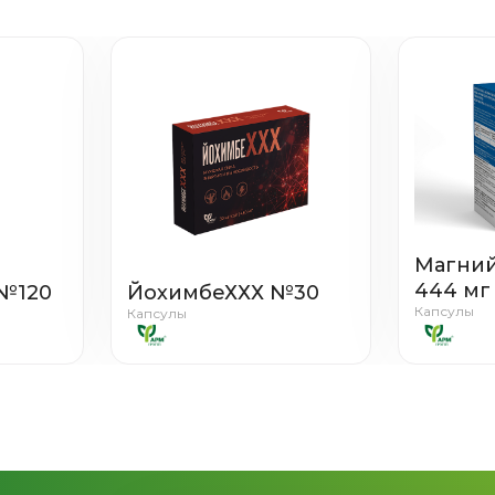
Магний
444 мг
№120
ЙохимбеХХХ №30
Капсулы
Капсулы