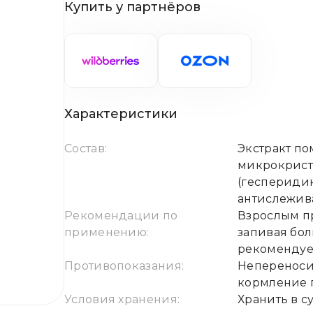
Купить у партнёров
Характеристики
Состав:
Экстракт по
микрокриста
(гесперидин
антислежив
Рекомендации по
Взрослым пр
применению:
запивая бо
рекомендует
Противопоказания:
Непереноси
кормление 
Условия хранения:
Хранить в 