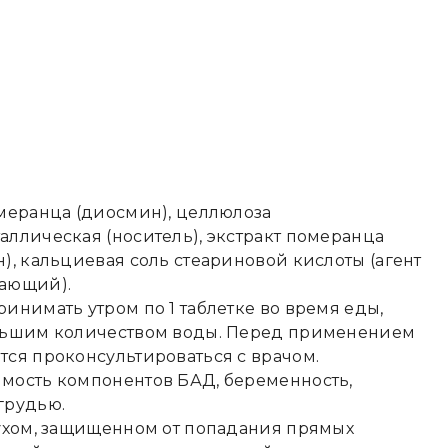
меранца (диосмин), целлюлоза
ллическая (носитель), экстракт померанца
), кальциевая соль стеариновой кислоты (агент
ающий).
инимать утром по 1 таблетке во время еды,
льшим количеством воды. Перед применением
ся проконсультироваться с врачом.
мость компонентов БАД, беременность,
грудью.
сухом, защищенном от попадания прямых