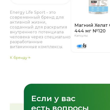
Energy Life Sport - это
современный бренд для
активной жизни,
Магний Хелат
созданный для раскрытия
444 мг №120
внутреннего потенциала
Капсулы
человека через специально
разработанные
витаминные комплексы.
К бренду
Если у вас
Спасибо!
есть вопросы
Форма успешно о