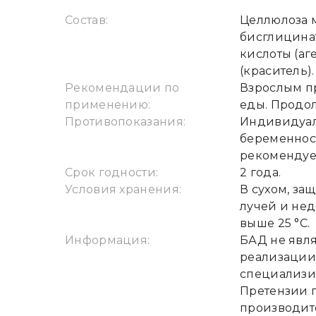
Состав:
Целлюлоза 
бисглицинат
кислоты (аг
(краситель).
Рекомендации по
Взрослым пр
применению:
еды. Продол
Противопоказания:
Индивидуал
беременнос
рекомендует
Срок годности:
2 года.
Условия хранения:
В сухом, з
лучей и нед
выше 25 °С.
Информация:
БАД не явля
реализации 
специализир
Претензии 
производит