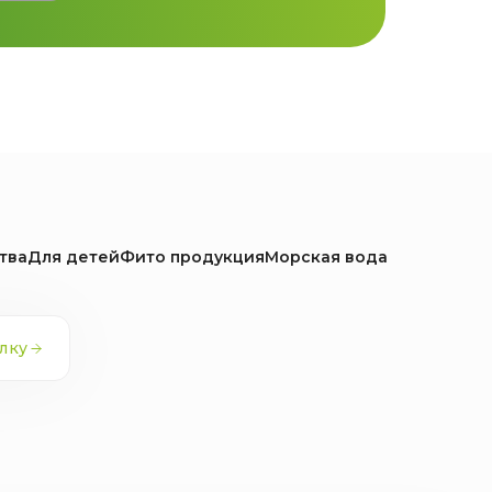
тва
Для детей
Фито продукция
Морская вода
лку