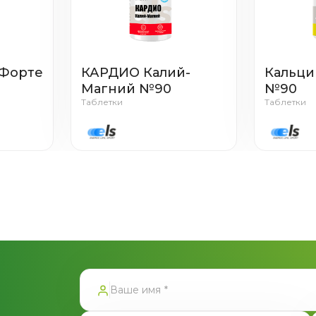
 Форте
КАРДИО Калий-
Кальци
Магний №90
№90
Таблетки
Таблетки
тправлена