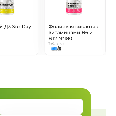
й Д3 SunDay
Фолиевая кислота с
витаминами В6 и
В12 №180
Таблетки