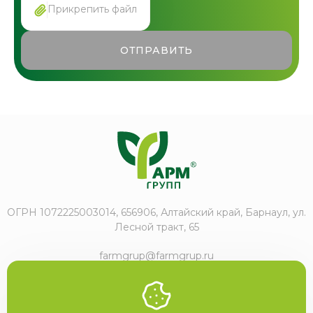
Прикрепить файл
ОТПРАВИТЬ
ОГРН 1072225003014, 656906, Алтайский край, Барнаул, ул.
Лесной тракт, 65
farmgrup@farmgrup.ru
+7 (3852) 57-77-47