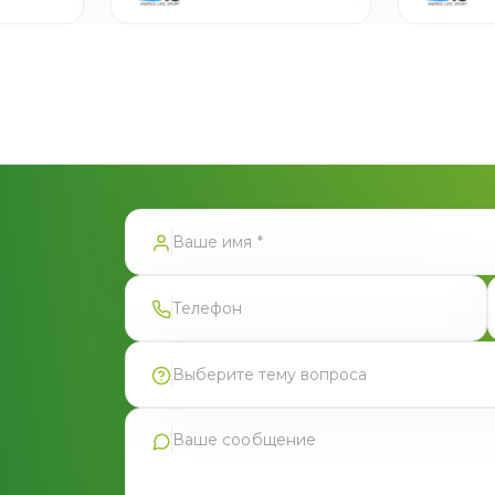
тправлена
Выберите тему вопроса
Продукция Фармгрупп
Производство под СТМ
Контрактное производство