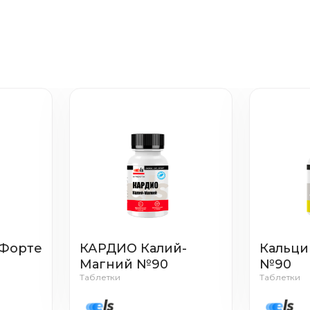
 Форте
КАРДИО Калий-
Кальци
Магний №90
№90
Таблетки
Таблетки