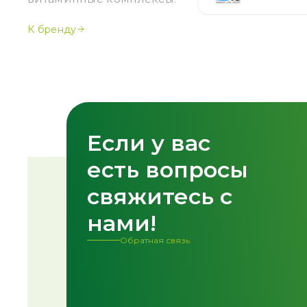
К бренду
Если у вас
Спасибо!
есть вопросы
Форма успешно о
свяжитесь с
нами!
Обратная связь