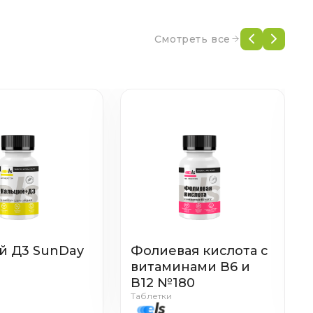
Смотреть все
й Д3 SunDay
Фолиевая кислота с
витаминами В6 и
В12 №180
Таблетки