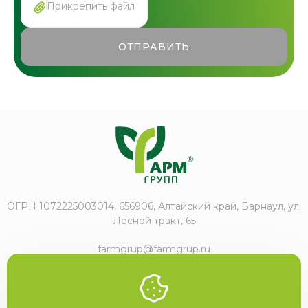
Прикрепить файл
ОТПРАВИТЬ
ОГРН 1072225003014, 656906, Алтайский край, Барнаул, ул.
Лесной тракт, 65
farmgrup@farmgrup.ru
+7 (3852) 57-77-47