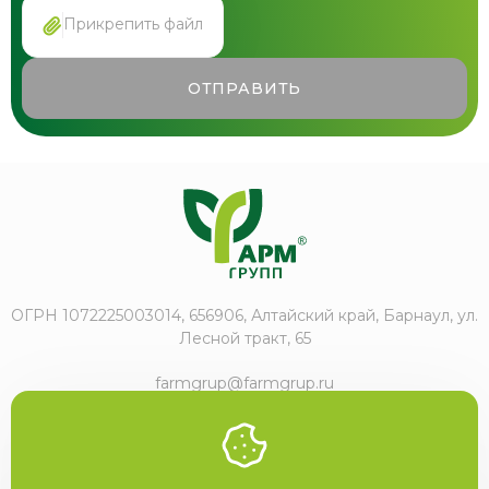
Прикрепить файл
ОТПРАВИТЬ
ОГРН 1072225003014, 656906, Алтайский край, Барнаул, ул.
Лесной тракт, 65
farmgrup@farmgrup.ru
+7 (3852) 57-77-47