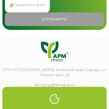
Прикрепить файл
ОТПРАВИТЬ
ОГРН 1072225003014, 656906, Алтайский край, Барнаул, ул.
Лесной тракт, 65
farmgrup@farmgrup.ru
+7 (3852) 57-77-47